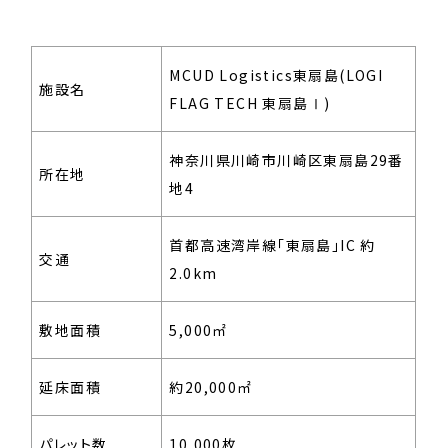
MCUD Logistics東扇島(LOGI
施設名
FLAG TECH 東扇島Ⅰ)
神奈川県川崎市川崎区東扇島29番
所在地
地4
首都高速湾岸線「東扇島」IC 約
交通
2.0km
敷地面積
5,000㎡
延床面積
約20,000㎡
パレット数
10,000枚