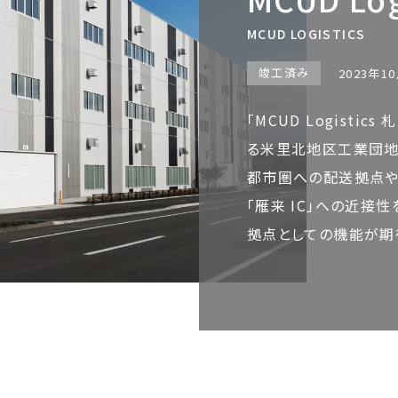
MCUD LOGISTICS
竣工済み
2023年1
「MCUD Logisti
る米里北地区工業団地
都市圏への配送拠点や
「雁来 IC」への近接
拠点としての機能が期