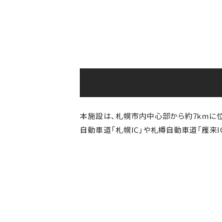
本施設は、札幌市内中心部から約7kmに
自動車道「札幌IC」や札樽自動車道「雁来