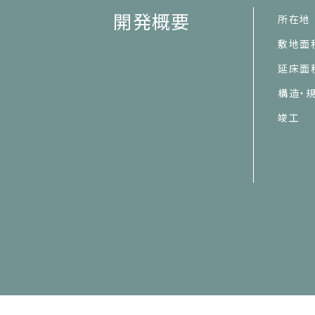
開発概要
所在地
敷地面
延床面
構造・
竣工