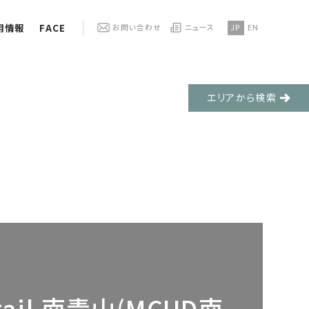
用情報
FACE
お問い合わせ
ニュース
JP
EN
エリアから検索
tail 南青山(MCUD南