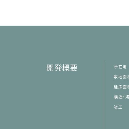
開発概要
所在地
敷地面
延床面
構造・
竣工