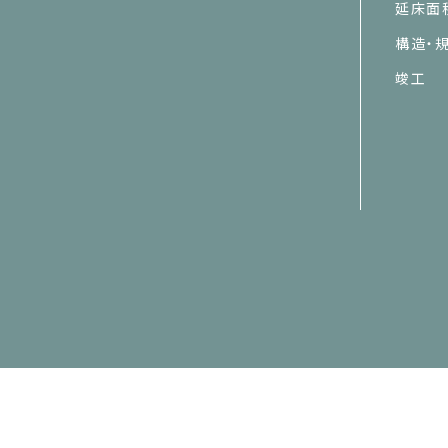
延床面
構造・
竣工