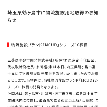
開発物件
埼玉県鶴ヶ島市に物流施設用地取得のお知
サステナビリティ
らせ
採用情報
物流施設ブランド「MCUD」シリーズ10棟目
三菱商事都市開発株式会社（所在地：東京都千代田区、
代表取締役社長：糸川裕樹）は本日、埼玉県鶴ヶ島市富
士見にて物流施設開発用地を取得いたしましたのでお知
らせします。当物件は、当社物流施設ブランド「MCUD」シ
リーズ10棟目の開発となります。
計画地は、鶴ヶ島市・川越市・坂戸市３市に跨る富士見工
業団地内に位置し、最寄駅である東武東上線「若葉駅」ま
で徒歩圏内かつ周辺人口を豊富に抱え、雇用確保にも優