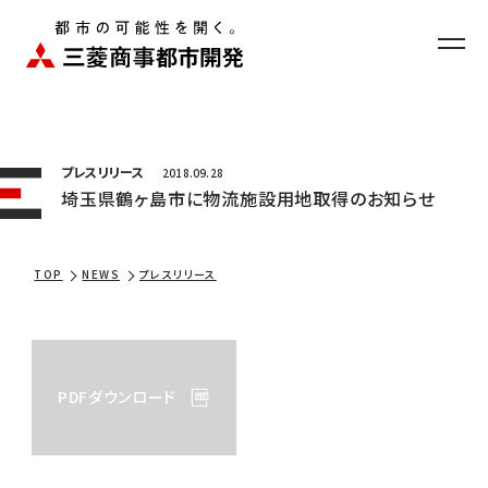
お問い合わせ
ニュース
EN
プレスリリース
2018.09.28
埼玉県鶴ヶ島市に物流施設用地取得のお知らせ
TOP
NEWS
プレスリリース
企業情報
PDFダウンロード
事業紹介