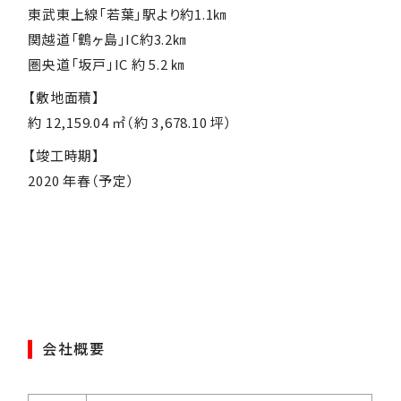
東武東上線「若葉」駅より約1.1㎞
関越道「鶴ヶ島」IC約3.2㎞
圏央道「坂戸」IC 約 5.2 ㎞
【敷地面積】
約 12,159.04 ㎡（約 3,678.10 坪）
【竣工時期】
2020 年春（予定）
会社概要