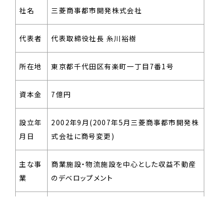
社名
三菱商事都市開発株式会社
代表者
代表取締役社長 糸川裕樹
所在地
東京都千代田区有楽町一丁目7番1号
資本金
7億円
設立年
2002年9月(2007年5月三菱商事都市開発株
月日
式会社に商号変更)
主な事
商業施設・物流施設を中心とした収益不動産
CORPORATE
業
のデベロップメント
MESSAGE
URL
https://www.mcud.co.jp/