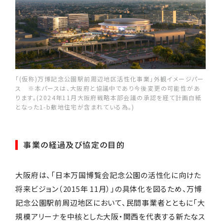
「(仮称)万博記念公園駅前周辺地区活性化事業」外観イメージパー
ス ※本パースは、大阪府と協議中であり今後変更の可能性があ
ります。(2024年11月大阪府戦略本部会議の承認を経て計画白紙
となった1-b敷地住宅が含まれている為。)
事業の経過及び協定の目的
大阪府は、「日本万国博覧会記念公園の活性化に向けた
将来ビジョン（2015年 11月）」の具体化を図るため、万博
記念公園駅前周辺地区において、民間事業者とともに「大
規模アリーナを中核とした大阪・関西を代表する新たなス