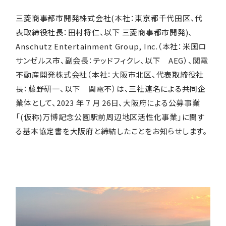
サステナビリティ
三菱商事都市開発株式会社(本社：東京都千代田区、代
表取締役社長：田村将仁、以下 三菱商事都市開発)、
採用情報
Anschutz Entertainment Group, Inc.（本社：米国ロ
サンゼルス市、副会長：テッドフィクレ、以下 AEG）、関電
不動産開発株式会社（本社：大阪市北区、代表取締役社
長：藤野研一、以下 関電不）は、三社連名による共同企
業体として、2023 年 7 月 26日、大阪府による公募事業
「(仮称)万博記念公園駅前周辺地区活性化事業」に関す
る基本協定書を大阪府と締結したことをお知らせします。